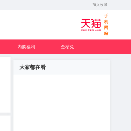
加入收藏
手
机
网
站
内购福利
金桔兔
大家都在看