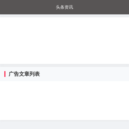
头条资讯
每日秒杀
每日爆品
电器城
国内超市
进口超市
内购福利
金桔兔
广告文章列表