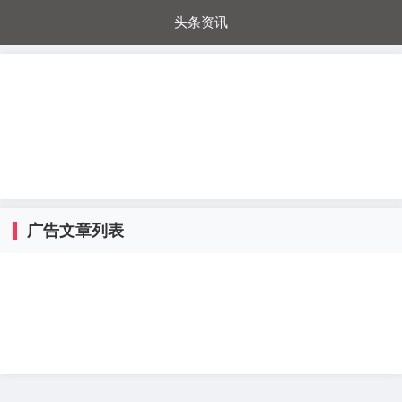
头条资讯
每日秒杀
每日爆品
电器城
国内超市
进口超市
内购福利
金桔兔
广告文章列表