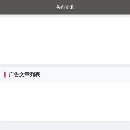
头条资讯
每日秒杀
每日爆品
电器城
国内超市
进口超市
内购福利
金桔兔
广告文章列表