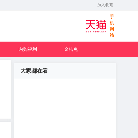
加入收藏
手
机
网
站
内购福利
金桔兔
大家都在看