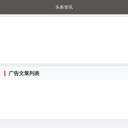
头条资讯
每日秒杀
每日爆品
电器城
国内超市
进口超市
内购福利
金桔兔
广告文章列表