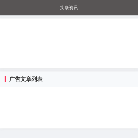
头条资讯
每日秒杀
每日爆品
电器城
国内超市
进口超市
内购福利
金桔兔
广告文章列表