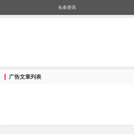
头条资讯
每日秒杀
每日爆品
电器城
国内超市
进口超市
内购福利
金桔兔
广告文章列表