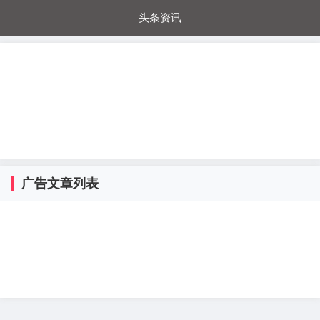
头条资讯
每日秒杀
每日爆品
电器城
国内超市
进口超市
内购福利
金桔兔
广告文章列表