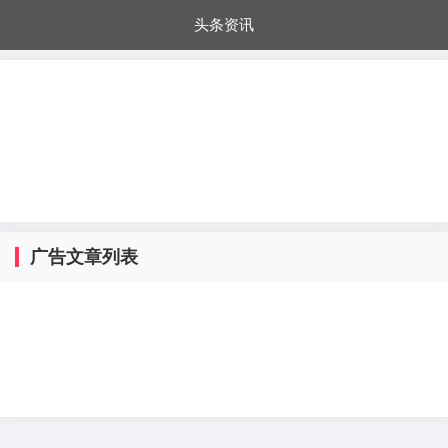
头条资讯
每日秒杀
每日爆品
电器城
国内超市
进口超市
内购福利
金桔兔
广告文章列表