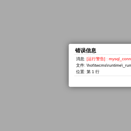
错误信息
消息:
[运行警告] : mysql_con
文件:
\hot\twcms\runtime\_ru
位置:
第 1 行