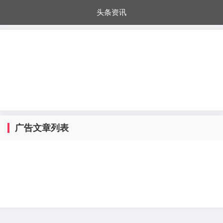
头条资讯
每日秒杀
每日爆品
电器城
国内超市
进口超市
内购福利
金桔兔
广告文章列表