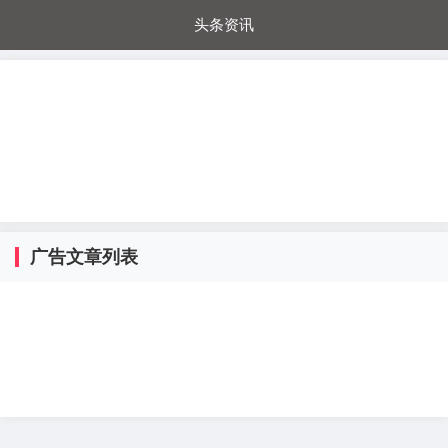
头条资讯
每日秒杀
每日爆品
电器城
国内超市
进口超市
内购福利
金桔兔
广告文章列表