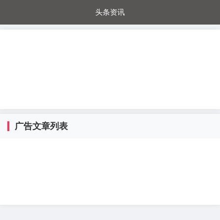
头条资讯
每日秒杀
每日爆品
电器城
国内超市
进口超市
内购福利
金桔兔
广告文章列表