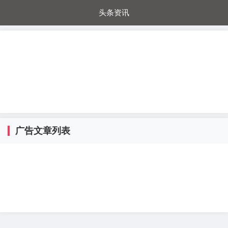
头条资讯
每日秒杀
每日爆品
电器城
国内超市
进口超市
内购福利
金桔兔
广告文章列表