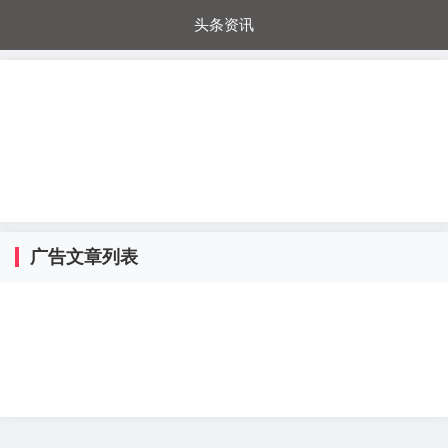
头条资讯
每日秒杀
每日爆品
电器城
国内超市
进口超市
内购福利
金桔兔
广告文章列表