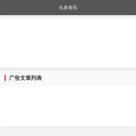
头条资讯
每日秒杀
每日爆品
电器城
国内超市
进口超市
内购福利
金桔兔
广告文章列表