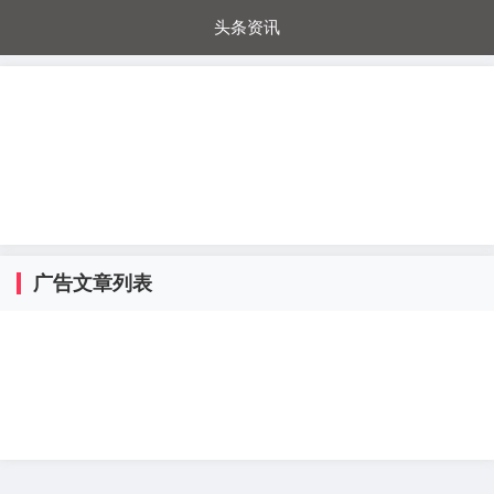
头条资讯
每日秒杀
每日爆品
电器城
国内超市
进口超市
内购福利
金桔兔
广告文章列表