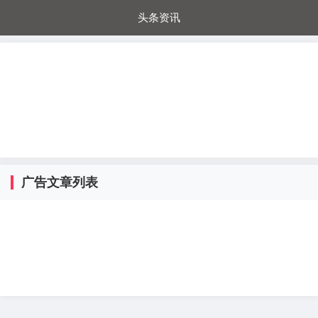
头条资讯
每日秒杀
每日爆品
电器城
国内超市
进口超市
内购福利
金桔兔
广告文章列表