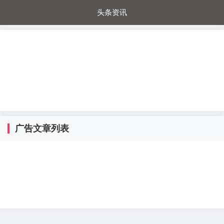
头条资讯
每日秒杀
每日爆品
电器城
国内超市
进口超市
内购福利
金桔兔
广告文章列表