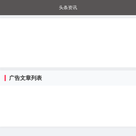
头条资讯
每日秒杀
每日爆品
电器城
国内超市
进口超市
内购福利
金桔兔
广告文章列表