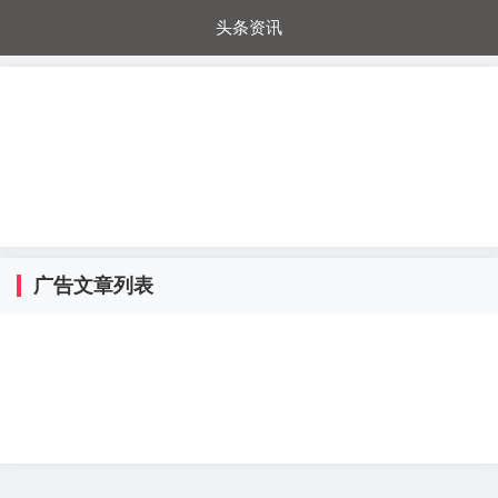
头条资讯
每日秒杀
每日爆品
电器城
国内超市
进口超市
内购福利
金桔兔
广告文章列表