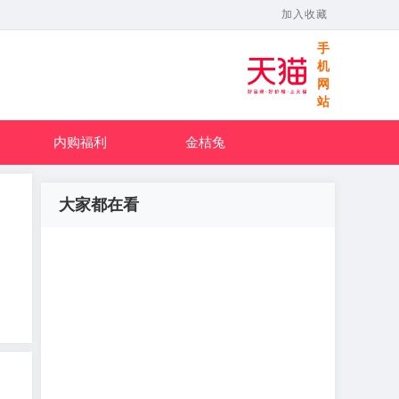
加入收藏
手
机
网
站
内购福利
金桔兔
大家都在看