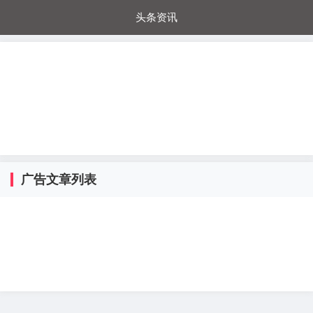
头条资讯
每日秒杀
每日爆品
电器城
国内超市
进口超市
内购福利
金桔兔
广告文章列表