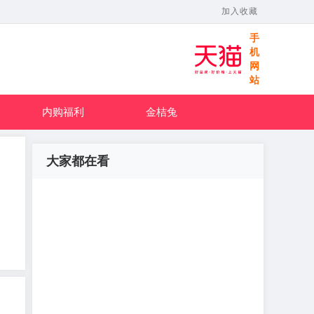
加入收藏
手
机
网
站
内购福利
金桔兔
大家都在看