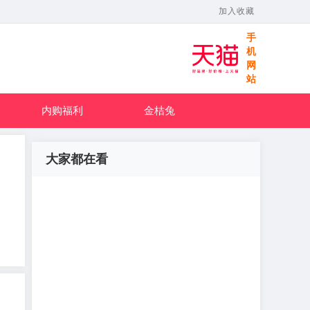
加入收藏
手
机
网
站
内购福利
金桔兔
大家都在看