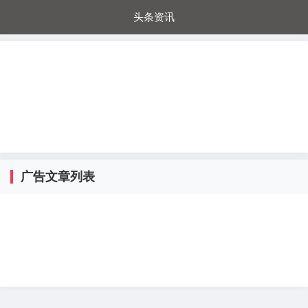
头条资讯
每日秒杀
每日爆品
电器城
国内超市
进口超市
内购福利
金桔兔
广告文章列表