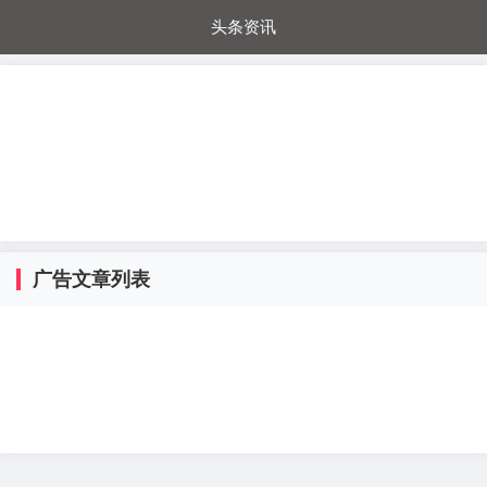
头条资讯
每日秒杀
每日爆品
电器城
国内超市
进口超市
内购福利
金桔兔
广告文章列表