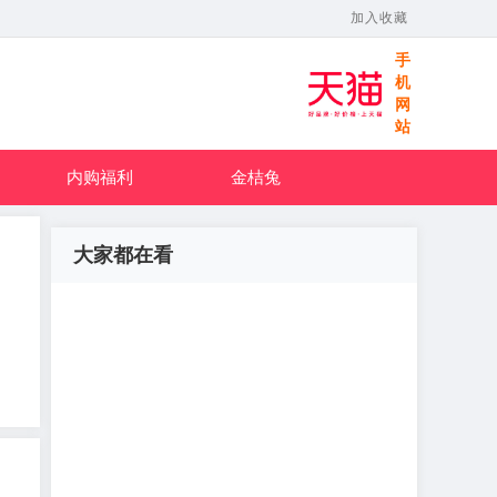
加入收藏
手
机
网
站
内购福利
金桔兔
大家都在看