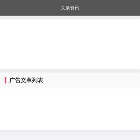
头条资讯
每日秒杀
每日爆品
电器城
国内超市
进口超市
内购福利
金桔兔
广告文章列表