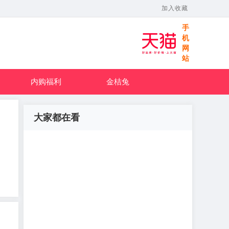
加入收藏
手
机
网
站
内购福利
金桔兔
大家都在看