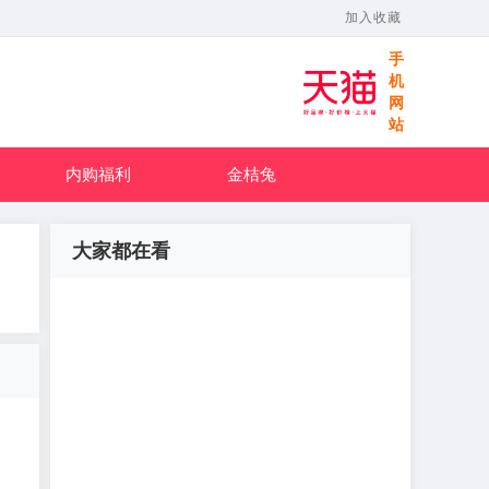
加入收藏
手
机
网
站
内购福利
金桔兔
大家都在看