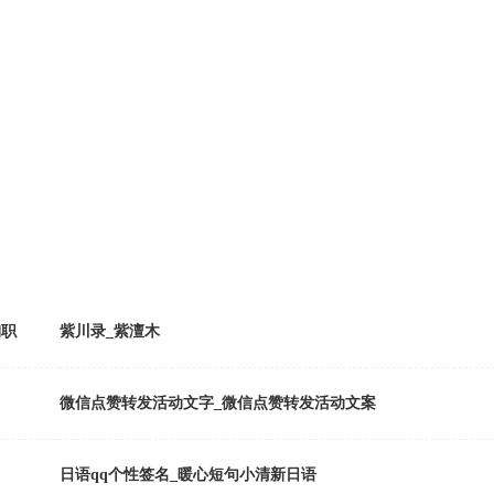
殉职
紫川录_紫澶木
微信点赞转发活动文字_微信点赞转发活动文案
日语qq个性签名_暖心短句小清新日语