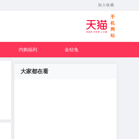
加入收藏
手
机
网
站
内购福利
金桔兔
大家都在看