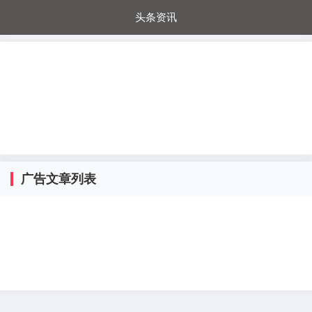
头条资讯
每日秒杀
每日爆品
电器城
国内超市
进口超市
内购福利
金桔兔
广告文章列表