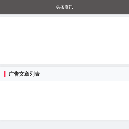
头条资讯
每日秒杀
每日爆品
电器城
国内超市
进口超市
内购福利
金桔兔
广告文章列表