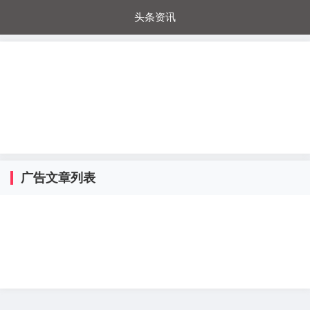
头条资讯
每日秒杀
每日爆品
电器城
国内超市
进口超市
内购福利
金桔兔
广告文章列表