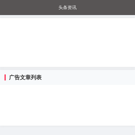
头条资讯
每日秒杀
每日爆品
电器城
国内超市
进口超市
内购福利
金桔兔
广告文章列表