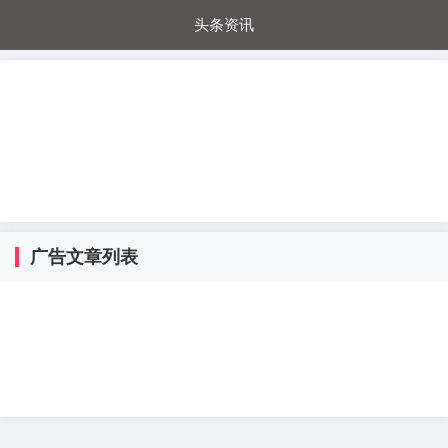
头条资讯
每日秒杀
每日爆品
电器城
国内超市
进口超市
内购福利
金桔兔
广告文章列表