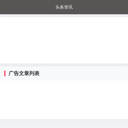
头条资讯
每日秒杀
每日爆品
电器城
国内超市
进口超市
内购福利
金桔兔
广告文章列表