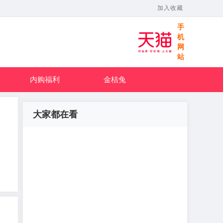
加入收藏
手
机
网
站
内购福利
金桔兔
大家都在看