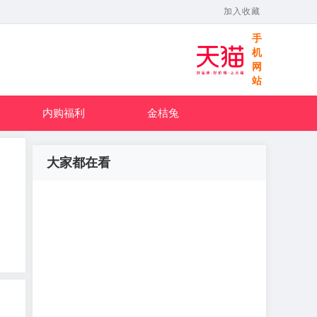
加入收藏
手
机
网
站
内购福利
金桔兔
大家都在看