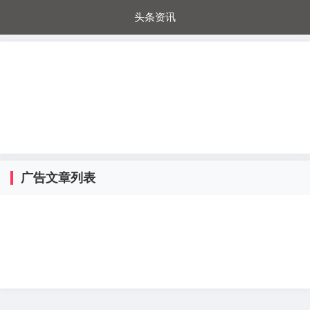
头条资讯
每日秒杀
每日爆品
电器城
国内超市
进口超市
内购福利
金桔兔
广告文章列表