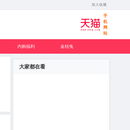
加入收藏
手
机
网
站
内购福利
金桔兔
大家都在看