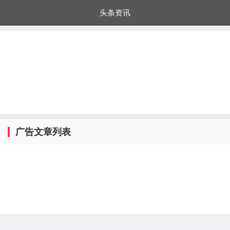
头条资讯
每日秒杀
每日爆品
电器城
国内超市
进口超市
内购福利
金桔兔
广告文章列表