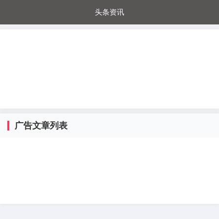
头条资讯
每日秒杀
每日爆品
电器城
国内超市
进口超市
内购福利
金桔兔
广告文章列表