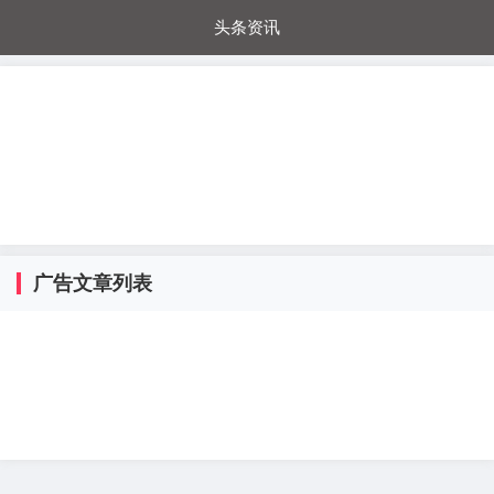
头条资讯
每日秒杀
每日爆品
电器城
国内超市
进口超市
内购福利
金桔兔
广告文章列表