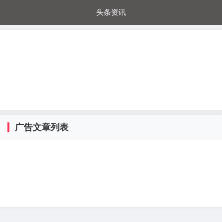
头条资讯
每日秒杀
每日爆品
电器城
国内超市
进口超市
内购福利
金桔兔
广告文章列表