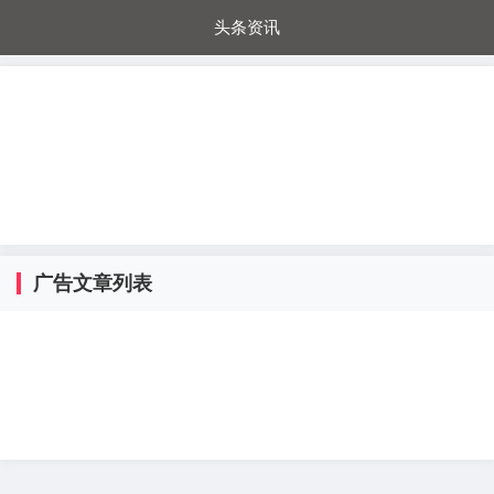
头条资讯
每日秒杀
每日爆品
电器城
国内超市
进口超市
内购福利
金桔兔
广告文章列表