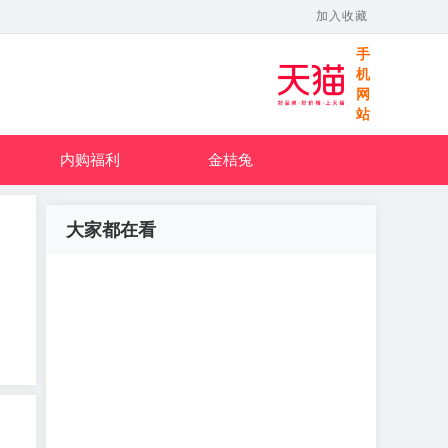
加入收藏
手
机
网
站
内购福利
金桔兔
大家都在看