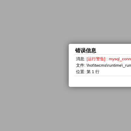
错误信息
消息:
[运行警告] : mysql_con
文件:
\hot\twcms\runtime\_ru
位置:
第 1 行