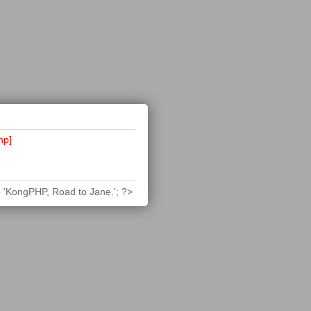
hp]
 'KongPHP, Road to Jane.'; ?>